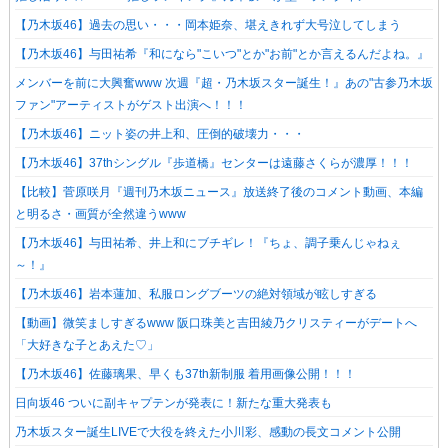
【乃木坂46】過去の思い・・・岡本姫奈、堪えきれず大号泣してしまう
【乃木坂46】与田祐希『和になら"こいつ"とか"お前"とか言えるんだよね。』
メンバーを前に大興奮www 次週『超・乃木坂スター誕生！』あの"古参乃木坂
ファン"アーティストがゲスト出演へ！！！
【乃木坂46】ニット姿の井上和、圧倒的破壊力・・・
【乃木坂46】37thシングル『歩道橋』センターは遠藤さくらが濃厚！！！
【比較】菅原咲月『週刊乃木坂ニュース』放送終了後のコメント動画、本編
と明るさ・画質が全然違うwww
【乃木坂46】与田祐希、井上和にブチギレ！『ちょ、調子乗んじゃねぇ
～！』
【乃木坂46】岩本蓮加、私服ロングブーツの絶対領域が眩しすぎる
【動画】微笑ましすぎるwww 阪口珠美と吉田綾乃クリスティーがデートへ
「大好きな子とあえた♡」
【乃木坂46】佐藤璃果、早くも37th新制服 着用画像公開！！！
日向坂46 ついに副キャプテンが発表に！新たな重大発表も
乃木坂スター誕生LIVEで大役を終えた小川彩、感動の長文コメント公開