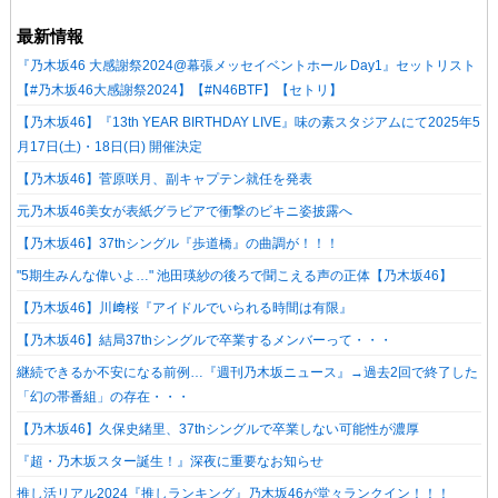
最新情報
『乃木坂46 大感謝祭2024@幕張メッセイベントホール Day1』セットリスト
【#乃木坂46大感謝祭2024】【#N46BTF】【セトリ】
【乃木坂46】『13th YEAR BIRTHDAY LIVE』味の素スタジアムにて2025年5
月17日(土)・18日(日) 開催決定
【乃木坂46】菅原咲月、副キャプテン就任を発表
元乃木坂46美女が表紙グラビアで衝撃のビキニ姿披露へ
【乃木坂46】37thシングル『歩道橋』の曲調が！！！
"5期生みんな偉いよ…" 池田瑛紗の後ろで聞こえる声の正体【乃木坂46】
【乃木坂46】川﨑桜『アイドルでいられる時間は有限』
【乃木坂46】結局37thシングルで卒業するメンバーって・・・
継続できるか不安になる前例…『週刊乃木坂ニュース』→過去2回で終了した
「幻の帯番組」の存在・・・
【乃木坂46】久保史緒里、37thシングルで卒業しない可能性が濃厚
『超・乃木坂スター誕生！』深夜に重要なお知らせ
推し活リアル2024『推しランキング』乃木坂46が堂々ランクイン！！！