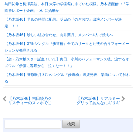
与田祐希と梅澤美波、本日 大学の学園祭に来ていた模様。乃木坂配信中『学
園祭レポート企画』ついに始動か
【乃木坂46】早めの時間に配信。明日の『のぎおび』出演メンバーが決
定！！！
【乃木坂46】珍しい組み合わせ。向井葉月、メンバー4人で焼肉へ
【乃木坂46】37thシングル『歩道橋』全てのリークと辻褄の合うフォーメー
ションが発見される
【超・乃木坂スター誕生！LIVE】奥田、小川のパフォーマンス後、涙するオ
ズワルド伊藤に客席から「泣くなー！！」
【乃木坂46】菅原咲月 37thシングル『歩道橋』選抜発表、楽曲について触れ
る
【乃木坂46】吉田綾乃ク
【乃木坂46】リアルミー
リスティーのスマホでこ
グリってあんなにギリギ
っそり自撮りする久保史
リまで話してくれるんだ
緒里が可愛すぎるwww
な・・・
検
索: