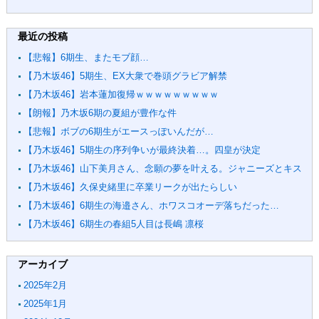
最近の投稿
【悲報】6期生、またモブ顔…
【乃木坂46】5期生、EX大衆で巻頭グラビア解禁
【乃木坂46】岩本蓮加復帰ｗｗｗｗｗｗｗｗｗ
【朗報】乃木坂6期の夏組が豊作な件
【悲報】ボブの6期生がエースっぽいんだが…
【乃木坂46】5期生の序列争いが最終決着…。四皇が決定
【乃木坂46】山下美月さん、念願の夢を叶える。ジャニーズとキス
【乃木坂46】久保史緒里に卒業リークが出たらしい
【乃木坂46】6期生の海邉さん、ホワスコオーデ落ちだった…
【乃木坂46】6期生の春組5人目は長嶋 凛桜
アーカイブ
2025年2月
2025年1月