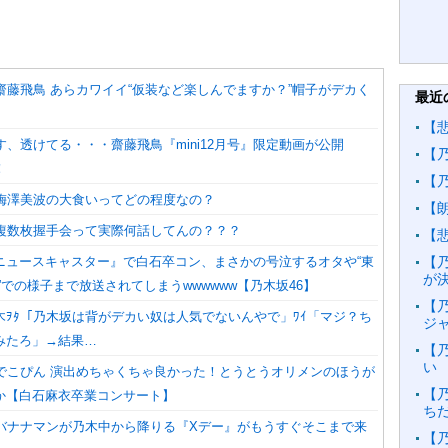
齋藤飛鳥 あらカワイイ“仮装など楽しんでますか？”帽子がデカく
最近
【
す、透けてる・・・齋藤飛鳥『mini12月号』限定動画が公開
【
！
【
】梅澤美波の大食いってどの程度なの？
【
】複数枚握手会って実際何話してんの？？？
【
ysニュースキャスター』で白石卒コン、まさかの号泣するオタや“東
【
が
”での様子まで放送されてしまうwwwwww【乃木坂46】
【
木ｦﾀ「乃木坂は背がデカい奴は人気でないんやで」ﾜｲ「マジ？ち
ジ
みたろ」→結果…
【
い
】でこぴん 演出めちゃくちゃ良かった！とうとうオリメンのほうが
【
か【白石麻衣卒業コンサート】
ち
】バナナマンが乃木中から降りる『Xデー』がもうすぐそこまで来
【乃