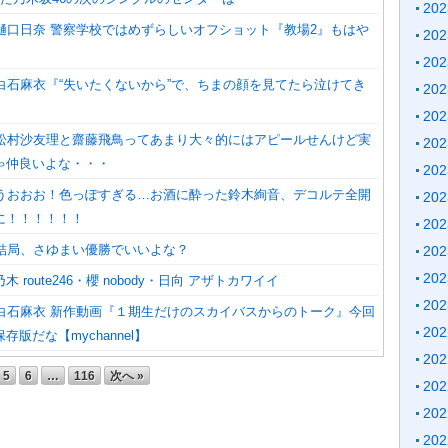
20
】樋口日奈 警察学校ではめずらしいオフショット『教場2』もはや
20
20
】白石麻衣『“失いたくないから”で、ちまの顔を見てたら泣けてき
20
20
】松村沙友理と齋藤飛鳥ってあまり大々的にはアピールせんけど実
20
ゃ仲良いよな・・・
20
】うおおお！色っぽすぎる…お酒に酔った鈴木絢音、デコルテ全開
20
に！！！！！！
20
】結局、さゆまい優勝でいいよな？
20
20
 route246・櫻 nobody・日向 アザトカワイイ
20
】白石麻衣 新作動画『１期生だけのスカイバスからのトーク』今回
20
版だな【mychannel】
20
5
6
…
116
次へ »
20
20
20