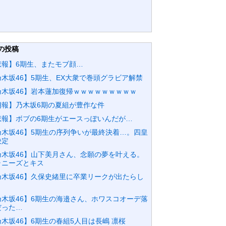
の投稿
悲報】6期生、またモブ顔…
乃木坂46】5期生、EX大衆で巻頭グラビア解禁
乃木坂46】岩本蓮加復帰ｗｗｗｗｗｗｗｗｗ
朗報】乃木坂6期の夏組が豊作な件
悲報】ボブの6期生がエースっぽいんだが…
乃木坂46】5期生の序列争いが最終決着…。四皇
決定
乃木坂46】山下美月さん、念願の夢を叶える。
ャニーズとキス
乃木坂46】久保史緒里に卒業リークが出たらし
乃木坂46】6期生の海邉さん、ホワスコオーデ落
だった…
木坂46】6期生の春組5人目は長嶋 凛桜