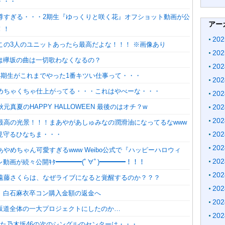
・・・
】尊すぎる・・・2期生『ゆっくりと咲く花』オフショット動画が公
アー
！！
20
】この3人のユニットあったら最高だよな！！！ ※画像あり
20
は欅坂の曲は一切歌わなくなるの？
20
】4期生がこれまでやった1番キツい仕事って・・・
20
】めちゃくちゃ仕上がってる・・・これはやべーな・・・
20
元真夏のHAPPY HALLOWEEN 最後のはオチ？w
20
20
】最高の光景！！！まあやがあしゅみなの潤滑油になってるなwww
20
見守るひなちま・・・
20
あやめちゃん可愛すぎるwww Weibo公式で『ハッピーハロウィ
20
動画が続々公開ｷﾀ━━━━(ﾟ∀ﾟ)━━━━！！！
20
】遠藤さくらは、なぜライブになると覚醒するのか？？？
20
、白石麻衣卒コン購入金額の返金へ
20
坂道全体の一大プロジェクトにしたのか…
20
った乃木坂46の次のシングルのセンターは・・・