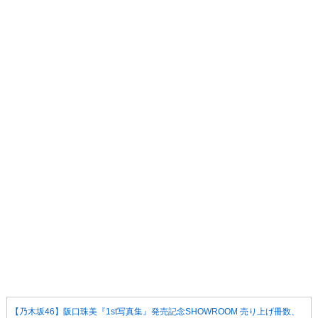
【乃木坂46】阪口珠美『1st写真集』発売記念SHOWROOM 売り上げ冊数、