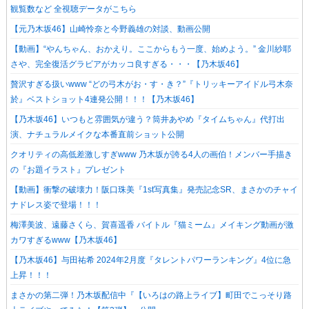
観覧数など 全視聴データがこちら
【元乃木坂46】山崎怜奈と今野義雄の対談、動画公開
【動画】“やんちゃん、おかえり。ここからもう一度、始めよう。” 金川紗耶
さや、完全復活グラビアがカッコ良すぎる・・・【乃木坂46】
贅沢すぎる扱いwww “どの弓木がお・す・き？”『トリッキーアイドル弓木奈
於』ベストショット4連発公開！！！【乃木坂46】
【乃木坂46】いつもと雰囲気が違う？筒井あやめ『タイムちゃん』代打出
演、ナチュラルメイクな本番直前ショット公開
クオリティの高低差激しすぎwww 乃木坂が誇る4人の画伯！メンバー手描き
の『お題イラスト』プレゼント
【動画】衝撃の破壊力！阪口珠美『1st写真集』発売記念SR、まさかのチャイ
ナドレス姿で登場！！！
梅澤美波、遠藤さくら、賀喜遥香 バイトル『猫ミーム』メイキング動画が激
カワすぎるwww【乃木坂46】
【乃木坂46】与田祐希 2024年2月度『タレントパワーランキング』4位に急
上昇！！！
まさかの第二弾！乃木坂配信中『【いろはの路上ライブ】町田でこっそり路