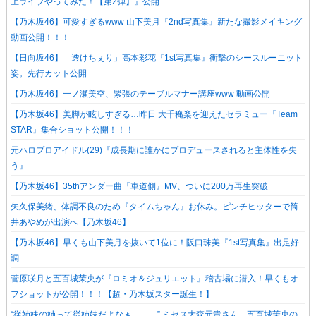
上ライブやってみた！【第2弾】』公開
【乃木坂46】可愛すぎるwww 山下美月『2nd写真集』新たな撮影メイキング
動画公開！！！
【日向坂46】「透けちぇり」高本彩花『1st写真集』衝撃のシースルーニット
姿。先行カット公開
【乃木坂46】一ノ瀬美空、緊張のテーブルマナー講座www 動画公開
【乃木坂46】美脚が眩しすぎる…昨日 大千穐楽を迎えたセラミュー『Team
STAR』集合ショット公開！！！
元ハロプロアイドル(29)『成長期に誰かにプロデュースされると主体性を失
う』
【乃木坂46】35thアンダー曲『車道側』MV、ついに200万再生突破
矢久保美緒、体調不良のため『タイムちゃん』お休み。ピンチヒッターで筒
井あやめが出演へ【乃木坂46】
【乃木坂46】早くも山下美月を抜いて1位に！阪口珠美『1st写真集』出足好
調
菅原咲月と五百城茉央が『ロミオ＆ジュリエット』稽古場に潜入！早くもオ
フショットが公開！！！【超・乃木坂スター誕生！】
“従姉妹の姉って従姉妹だよなぁ。。。” ミセス大森元貴さん、五百城茉央の