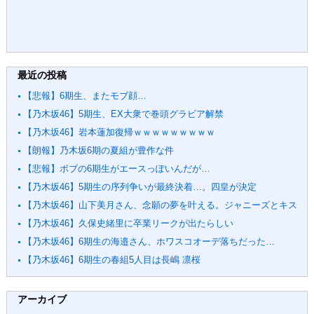
最近の投稿
【悲報】6期生、またモブ顔…
【乃木坂46】5期生、EX大衆で巻頭グラビア解禁
【乃木坂46】岩本蓮加復帰ｗｗｗｗｗｗｗｗｗ
【朗報】乃木坂6期の夏組が豊作な件
【悲報】ボブの6期生がエースっぽいんだが…
【乃木坂46】5期生の序列争いが最終決着…。四皇が決定
【乃木坂46】山下美月さん、念願の夢を叶える。ジャニーズとキス
【乃木坂46】久保史緒里に卒業リークが出たらしい
【乃木坂46】6期生の海邉さん、ホワスコオーデ落ちだった…
【乃木坂46】6期生の春組5人目は長嶋 凛桜
アーカイブ