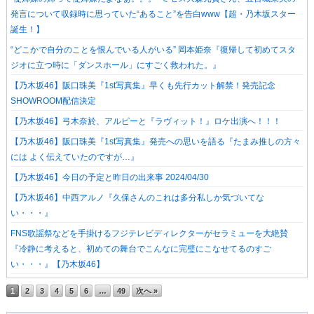
発言について収録時に思っていた“あること”を告白www【超・乃木坂スター
誕生！】
“どこかで自分のことを恨んでいる人がいる” 岡本姫奈『復帰して初めてスタ
ジオに立つ時に「ダンスホール」にすごく救われた。』
【乃木坂46】阪口珠美『1st写真集』早くも先行カット解禁！発売記念
SHOWROOM配信決定
【乃木坂46】弓木奈於、アルピーと『ラヴィット！』ロケ出演へ！！！
【乃木坂46】阪口珠美『1st写真集』発売への思いを語る『たまみ推しの方々
には よく伝えていたのですが…』
【乃木坂46】今日の予定と昨日の出来事 2024/04/30
【乃木坂46】中西アルノ『久保さんのこれは多分私しか気づいてな
い・・・』
FNS歌謡祭などを手掛けるフジテレビディレクターがセラミューを大絶賛
『冷静に考えると、初めての舞台でこんなに完璧にこなせてるのすご
い・・・』【乃木坂46】
1
2
3
4
5
6
…
49
次へ »