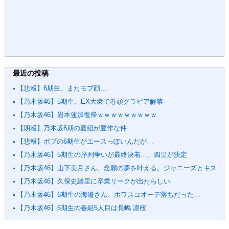
最近の投稿
【悲報】6期生、またモブ顔…
【乃木坂46】5期生、EX大衆で巻頭グラビア解禁
【乃木坂46】岩本蓮加復帰ｗｗｗｗｗｗｗｗｗ
【朗報】乃木坂6期の夏組が豊作な件
【悲報】ボブの6期生がエースっぽいんだが…
【乃木坂46】5期生の序列争いが最終決着…。四皇が決定
【乃木坂46】山下美月さん、念願の夢を叶える。ジャニーズとキス
【乃木坂46】久保史緒里に卒業リークが出たらしい
【乃木坂46】6期生の海邉さん、ホワスコオーデ落ちだった…
【乃木坂46】6期生の春組5人目は長嶋 凛桜