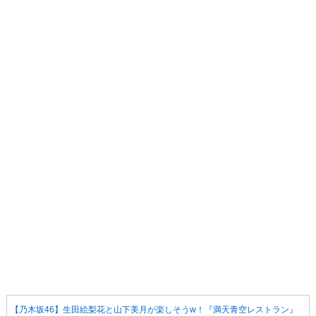
【乃木坂46】生田絵梨花と山下美月が楽しそうw！『満天青空レストラン』