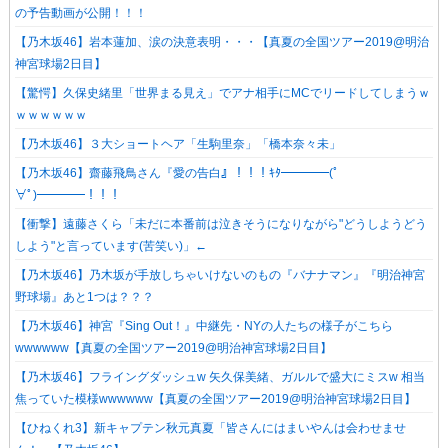
の予告動画が公開！！！
【乃木坂46】岩本蓮加、涙の決意表明・・・【真夏の全国ツアー2019@明治
神宮球場2日目】
【驚愕】久保史緒里「世界まる見え」でアナ相手にMCでリードしてしまうｗ
ｗｗｗｗｗｗ
【乃木坂46】３大ショートヘア「生駒里奈」「橋本奈々未」
【乃木坂46】齋藤飛鳥さん『愛の告白』！！！ｷﾀ━━━━(ﾟ
∀ﾟ)━━━━！！！
【衝撃】遠藤さくら「未だに本番前は泣きそうになりながら"どうしようどう
しよう"と言っています(苦笑い)」←
【乃木坂46】乃木坂が手放しちゃいけないのもの『バナナマン』『明治神宮
野球場』あと1つは？？？
【乃木坂46】神宮『Sing Out！』中継先・NYの人たちの様子がこちら
wwwwww【真夏の全国ツアー2019@明治神宮球場2日目】
【乃木坂46】フライングダッシュw 矢久保美緒、ガルルで盛大にミスw 相当
焦っていた模様wwwwww【真夏の全国ツアー2019@明治神宮球場2日目】
【ひねくれ3】新キャプテン秋元真夏「皆さんにはまいやんは会わせませ