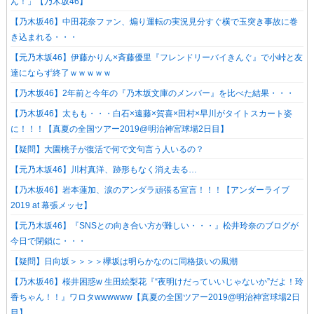
ん！」【乃木坂46】
【乃木坂46】中田花奈ファン、煽り運転の実況見分すぐ横で玉突き事故に巻
き込まれる・・・
【元乃木坂46】伊藤かりん×斉藤優里『フレンドリーバイきんぐ』で小峠と友
達にならず終了ｗｗｗｗｗ
【乃木坂46】2年前と今年の『乃木坂文庫のメンバー』を比べた結果・・・
【乃木坂46】太もも・・・白石×遠藤×賀喜×田村×早川がタイトスカート姿
に！！！【真夏の全国ツアー2019@明治神宮球場2日目】
【疑問】大園桃子が復活で何で文句言う人いるの？
【元乃木坂46】川村真洋、跡形もなく消え去る…
【乃木坂46】岩本蓮加、涙のアンダラ頑張る宣言！！！【アンダーライブ
2019 at 幕張メッセ】
【元乃木坂46】『SNSとの向き合い方が難しい・・・』松井玲奈のブログが
今日で閉鎖に・・・
【疑問】日向坂＞＞＞＞欅坂は明らかなのに同格扱いの風潮
【乃木坂46】桜井困惑w 生田絵梨花『“夜明けだっていいじゃないか”だよ！玲
香ちゃん！！』ワロタwwwwww【真夏の全国ツアー2019@明治神宮球場2日
目】