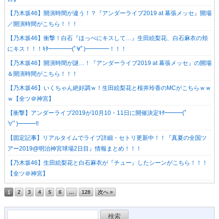
【乃木坂46】開演時間が違う！？『アンダーライブ2019 at 幕張メッセ』開場
／開演時間がこちら！！！
【乃木坂46】衝撃！白石『ほっぺにキスして…』生田絵梨花、白石麻衣の頬
にキス！！！ｷﾀ━━━━(ﾟ∀ﾟ)━━━━！！！
【乃木坂46】開演時間が謎…！『アンダーライブ2019 at 幕張メッセ』の開場
＆開演時間がこちら！！！
【乃木坂46】いくちゃん絶好調ｗ！生田絵梨花と桜井玲香のMCがこちらｗｗ
ｗ【全ツ＠神宮】
【衝撃】アンダーライブ2019が10月10・11日に開催決定ｷﾀ━━━(ﾟ
∀ﾟ)━━━!!
【固定記事】リアルタイムでライブ詳細・セトリ更新中！！『真夏の全国ツ
アー2019@明治神宮球場2日目』情報まとめ！！！
【乃木坂46】生田絵梨花と白石麻衣が『チュー』したシーンがこちら！！！
【全ツ＠神宮】
1
2
3
4
5
6
…
128
次へ »
検