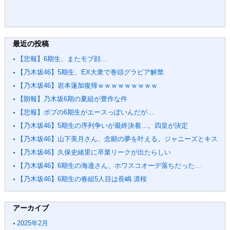
最近の投稿
【悲報】6期生、またモブ顔…
【乃木坂46】5期生、EX大衆で巻頭グラビア解禁
【乃木坂46】岩本蓮加復帰ｗｗｗｗｗｗｗｗｗ
【朗報】乃木坂6期の夏組が豊作な件
【悲報】ボブの6期生がエースっぽいんだが…
【乃木坂46】5期生の序列争いが最終決着…。四皇が決定
【乃木坂46】山下美月さん、念願の夢を叶える。ジャニーズとキス
【乃木坂46】久保史緒里に卒業リークが出たらしい
【乃木坂46】6期生の海邉さん、ホワスコオーデ落ちだった…
【乃木坂46】6期生の春組5人目は長嶋 凛桜
アーカイブ
2025年2月