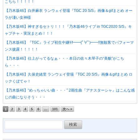
こちら！！！！！
【乃木坂46】白井麻衣 ランウェイ登場『TGC 20 S/S』画像＆gifまとめ オー
ラが凄い女神様
【乃木坂46】神すぎるセトリ！！！『乃木坂46ライブ in TGC2020 S/S』キ
ャプチャ・実況まとめ！！！
【乃木坂46】『TGC』ライブ初生中継ｷﾀ━━(ﾟ∀ﾟ)━━!!無観客でパフォーマ
ンス披露！！！！！
【乃木坂46】仕上がってるなぁ・・・本日の佐々木琴子の“美貌”がこち
ら・・・
【乃木坂46】久保史緒里 ランウェイ登場『TGC 20 S/S』画像＆gifまとめ ロ
ックくぼてゃ！
【乃木坂46】“めっちゃいい曲・・・” 2期生曲『アナスターシャ』はこんな感
じの曲になりそう・・・
1
2
3
4
5
6
…
101
次へ »
検
索: