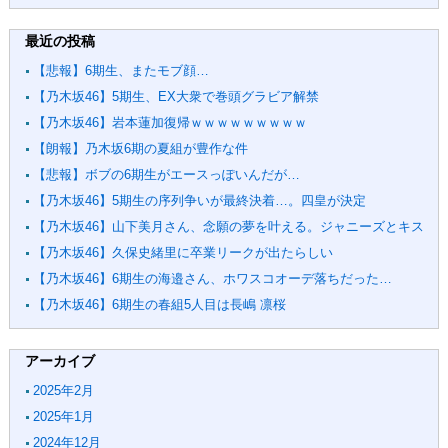
最近の投稿
【悲報】6期生、またモブ顔…
【乃木坂46】5期生、EX大衆で巻頭グラビア解禁
【乃木坂46】岩本蓮加復帰ｗｗｗｗｗｗｗｗｗ
【朗報】乃木坂6期の夏組が豊作な件
【悲報】ボブの6期生がエースっぽいんだが…
【乃木坂46】5期生の序列争いが最終決着…。四皇が決定
【乃木坂46】山下美月さん、念願の夢を叶える。ジャニーズとキス
【乃木坂46】久保史緒里に卒業リークが出たらしい
【乃木坂46】6期生の海邉さん、ホワスコオーデ落ちだった…
【乃木坂46】6期生の春組5人目は長嶋 凛桜
アーカイブ
2025年2月
2025年1月
2024年12月