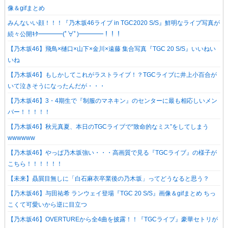
像＆gifまとめ
みんないい顔！！！『乃木坂46ライブ in TGC2020 S/S』鮮明なライブ写真が
続々公開ｷﾀ━━━━(ﾟ∀ﾟ)━━━━！！！
【乃木坂46】飛鳥×樋口×山下×金川×遠藤 集合写真『TGC 20 S/S』いいねい
いね
【乃木坂46】もしかしてこれがラストライブ！？TGCライブに井上小百合が
いて泣きそうになったんだが・・・
【乃木坂46】3・4期生で『制服のマネキン』のセンターに最も相応しいメン
バー！！！！！
【乃木坂46】秋元真夏、本日のTGCライブで“致命的なミス”をしてしまう
wwwwww
【乃木坂46】やっぱ乃木坂強い・・・高画質で見る『TGCライブ』の様子が
こちら！！！！！！
【未来】贔屓目無しに「白石麻衣卒業後の乃木坂」ってどうなると思う？
【乃木坂46】与田祐希 ランウェイ登場『TGC 20 S/S』画像＆gifまとめ ちっ
こくて可愛いから逆に目立つ
【乃木坂46】OVERTUREから全4曲を披露！！『TGCライブ』豪華セトリが