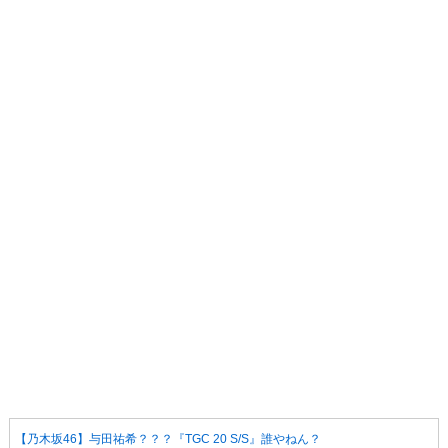
【乃木坂46】与田祐希？？？『TGC 20 S/S』誰やねん？