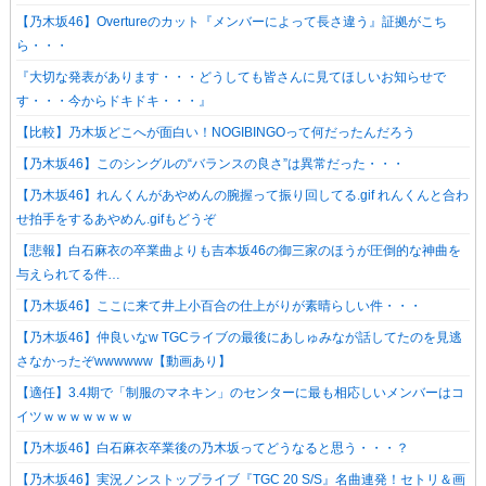
【乃木坂46】Overtureのカット『メンバーによって長さ違う』証拠がこち
ら・・・
『大切な発表があります・・・どうしても皆さんに見てほしいお知らせで
す・・・今からドキドキ・・・』
【比較】乃木坂どこへが面白い！NOGIBINGOって何だったんだろう
【乃木坂46】このシングルの“バランスの良さ”は異常だった・・・
【乃木坂46】れんくんがあやめんの腕握って振り回してる.gif れんくんと合わ
せ拍手をするあやめん.gifもどうぞ
【悲報】白石麻衣の卒業曲よりも吉本坂46の御三家のほうが圧倒的な神曲を
与えられてる件…
【乃木坂46】ここに来て井上小百合の仕上がりが素晴らしい件・・・
【乃木坂46】仲良いなw TGCライブの最後にあしゅみなが話してたのを見逃
さなかったぞwwwwww【動画あり】
【適任】3.4期で「制服のマネキン」のセンターに最も相応しいメンバーはコ
イツｗｗｗｗｗｗｗ
【乃木坂46】白石麻衣卒業後の乃木坂ってどうなると思う・・・？
【乃木坂46】実況ノンストップライブ『TGC 20 S/S』名曲連発！セトリ＆画