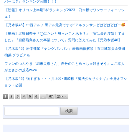
バーは？』ランキング公開！！！
【朗報】オリコン上半期"本"ランキング2023、乃木坂でワンツーフィニッシ
ュ！
【乃木坂46】中西アルノ 黒アル最高です.gif アルタンサンどばどばどばー
【動画】北野日奈子『◯にたいと思ったことある？』『実は最近浮気してま
した』『齋藤飛鳥さんの卒業について』質問に答えてみた【元乃木坂46】
【乃木坂46】岩本蓮加『ヤングガンガン』表紙画像解禁！五百城茉央＆柴田
柚菜 グラビアも
ファンのつぶやき『堀未央奈さん、自分のことめっちゃ好きそう』→ご本人
がまさかの反応www
【乃木坂46】強すぎる・・・井上和×川﨑桜『魔法少女サクナギ』全身オフシ
ョット公開
1
2
3
4
5
6
…
67
次へ »
検
索: