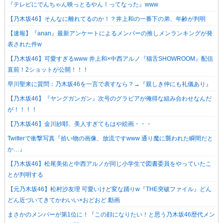
『テレビにでんちゃん映っとるやん！ってなった』www
【乃木坂46】そんなに離れてるのか！？井上和の一番下の弟、年齢が判明
【速報】『anan』最新アンケートによるメンバーの推しメンランキングが発
表された件w
【乃木坂46】可愛すぎるwww 井上和×中西アルノ『猫舌SHOWROOM』配信
直前！2ショットが公開！！！
早川聖来に質問：乃木坂46を一言で表すなら？→『親しき仲にも礼儀あり』
【乃木坂46】『ヤングガンガン』次号のグラビアが俺得な組み合わせなんだ
が！！！！
【乃木坂46】金川紗耶、美人すぎてもはや絵画・・・
Twitterで衝撃写真『拾い物の画像、放流ですwww 通り魔に襲われた瞬間だと
か…』
【乃木坂46】松尾美佑と中西アルノが同じ小学生で図書委員をやっていたこ
とが判明する
【元乃木坂46】松村沙友理 可愛いけど変な踊りw『THE突破ファイル』どん
どん近づいてきてかわいい×おどおど.動画
まさかのメンバーが第1位に！『この顔になりたい！と思う乃木坂46歴代メン