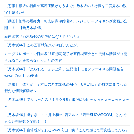
【悲報】櫻坂の新曲の高評価数がもうすでに乃木坂の人は夢を二度見るの数
字を越えた件
【動画】衝撃の爆発力！相楽伊織 初水着&ランジェリー メイキング動画が公
開！！！【元乃木坂46】
新内眞衣『乃木坂46の初任給は◯万円だった』
【乃木坂46】この五百城茉央がやばいんだが。
ミーグリレポートで日向坂46正源司陽子が五百城茉央との従姉妹情報が公開
されることを知らなかったとの内容
【乃木坂46】『怒られる…』井上和、生配信中にセクシーすぎる問題発言
www【YouTube更新】
【速報】一体何が！？本日の乃木坂46のANN『6月14日』の放送にまつわる
新たな情報解禁がン
【乃木坂46】でんちゃんの「ミラクル9」出演に反応ｗｗｗｗｗｗｗｗｗｗｗ
ｗ
【乃木坂46】凄すぎ・・・井上和×中西アルノ『猫舌SHOWROOM』とんで
もない視聴数を記録！！！
【乃木坂46】臨場感が伝わるwww 高山一実『こんな感じで写真撮ってたら』