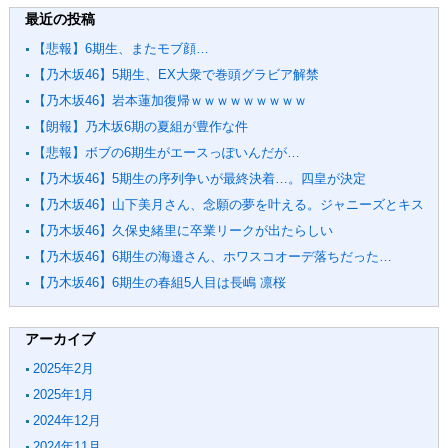
最近の投稿
【悲報】6期生、またモブ顔…
【乃木坂46】5期生、EX大衆で巻頭グラビア解禁
【乃木坂46】岩本蓮加復帰ｗｗｗｗｗｗｗｗｗ
【朗報】乃木坂6期の夏組が豊作な件
【悲報】ボブの6期生がエースっぽいんだが…
【乃木坂46】5期生の序列争いが最終決着…。四皇が決定
【乃木坂46】山下美月さん、念願の夢を叶える。ジャニーズとキス
【乃木坂46】久保史緒里に卒業リークが出たらしい
【乃木坂46】6期生の海邉さん、ホワスコオーデ落ちだった…
【乃木坂46】6期生の春組5人目は長嶋 凛桜
アーカイブ
2025年2月
2025年1月
2024年12月
2024年11月