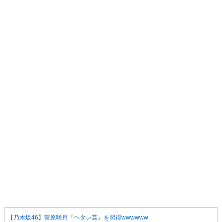
【乃木坂46】菅原咲月『ヘタレ芸』を習得wwwwww