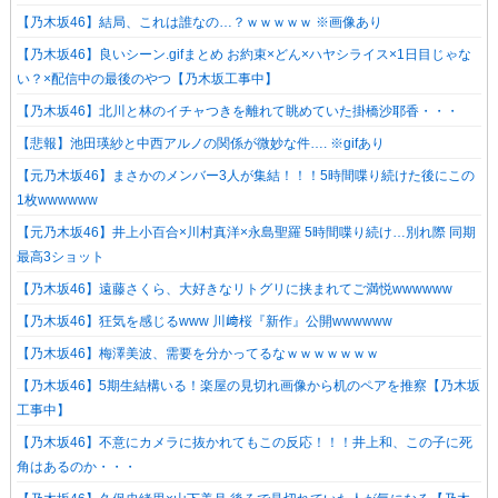
【乃木坂46】結局、これは誰なの…？ｗｗｗｗｗ ※画像あり
【乃木坂46】良いシーン.gifまとめ お約束×どん×ハヤシライス×1日目じゃな
い？×配信中の最後のやつ【乃木坂工事中】
【乃木坂46】北川と林のイチャつきを離れて眺めていた掛橋沙耶香・・・
【悲報】池田瑛紗と中西アルノの関係が微妙な件…. ※gifあり
【元乃木坂46】まさかのメンバー3人が集結！！！5時間喋り続けた後にこの
1枚wwwwww
【元乃木坂46】井上小百合×川村真洋×永島聖羅 5時間喋り続け…別れ際 同期
最高3ショット
【乃木坂46】遠藤さくら、大好きなリトグリに挟まれてご満悦wwwwww
【乃木坂46】狂気を感じるwww 川﨑桜『新作』公開wwwwww
【乃木坂46】梅澤美波、需要を分かってるなｗｗｗｗｗｗｗ
【乃木坂46】5期生結構いる！楽屋の見切れ画像から机のペアを推察【乃木坂
工事中】
【乃木坂46】不意にカメラに抜かれてもこの反応！！！井上和、この子に死
角はあるのか・・・