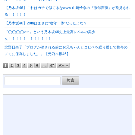
【乃木坂46】これはガチで似てるなwww 山崎怜奈の『激似声優』が発見され
る！！！！！！
【乃木坂46】29thはまさに“攻守一体”だったよな？
『◯◯◯◯ver.』という乃木坂46史上最高レベルの美少
女！！！！！！！！！！！！
北野日奈子『ブログが消される前にお兄ちゃんとコピペを繰り返して携帯の
メモに保存しました。』【元乃木坂46】
1
2
3
4
5
6
…
67
次へ »
検
索: