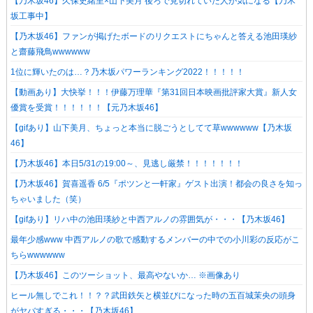
【乃木坂46】久保史緒里×山下美月 後ろで見切れていた人が気になる【乃木
坂工事中】
【乃木坂46】ファンが掲げたボードのリクエストにちゃんと答える池田瑛紗
と齋藤飛鳥wwwwww
1位に輝いたのは…？乃木坂パワーランキング2022！！！！！
【動画あり】大快挙！！！伊藤万理華『第31回日本映画批評家大賞』新人女
優賞を受賞！！！！！！【元乃木坂46】
【gifあり】山下美月、ちょっと本当に脱ごうとしてて草wwwwww【乃木坂
46】
【乃木坂46】本日5/31の19:00～、見逃し厳禁！！！！！！！
【乃木坂46】賀喜遥香 6/5『ポツンと一軒家』ゲスト出演！都会の良さを知っ
ちゃいました（笑）
【gifあり】リハ中の池田瑛紗と中西アルノの雰囲気が・・・【乃木坂46】
最年少感www 中西アルノの歌で感動するメンバーの中での小川彩の反応がこ
ちらwwwwww
【乃木坂46】このツーショット、最高やないか… ※画像あり
ヒール無しでこれ！！？？武田鉄矢と横並びになった時の五百城茉央の頭身
がヤバすぎる・・・【乃木坂46】