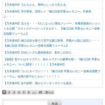
【乃木坂46】でんちゃん、期待にしっかり応える。
【乃木坂46】早川聖来、清宮レイ『樋口日奈卒業セレモニー』不参加
に・・・
【乃木坂46】泣ける・・・3人になった1期生メンバー、本番前最後のショッ
トを公開『ラストステージいってきます！』【樋口日奈 卒業セレモニー@東
京国際フォーラム】
【乃木坂46】樋口日奈を後ろで見守る阪口珠美、序盤から既に涙目に・・・
【樋口日奈 卒業セレモニー@東京国際フォーラム】
【乃木坂46】31stシングル選抜発表日、多分この日だ。
【速報】影ナレはキャプテン、副キャプテンの豪華仕様！『樋口日奈 卒業セ
レモニー』ついに開演！！！！！！【乃木坂46】
【乃木坂46】ついにオープン！！！『樋口日奈 卒業セレモニー@東京国際フ
ォーラム』会場の様子がこちら！！！！！！
【乃木坂46】金川紗耶、朝からラッキースケベを提供。
1
2
3
4
5
6
…
68
次へ »
検