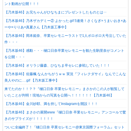
ント動画が公開！！！
【乃木坂46】お兄ちゃんがひなちまにプレゼントしたものとは‥
【乃木坂46】乃木ザカデミー② よかった.gif 5連発！さくなぎ×うまいおき×あ
ーや×りりあ×真夏さん【乃木坂工事中】
【乃木坂46】岡本姫奈、卒業セレモニーラストで1人ボロボロ大号泣していた
件・・・
【乃木坂46】感動・・・樋口日奈卒業セレモニーを観た生駒里奈がコメント
を公開・・・
【乃木坂46】オリラジ藤森、ひなちま卒セレに参戦していた！！！
【乃木坂46】佐藤楓 なんかちがうｗｗ 実況『フィレクダサイ』なんでこんな
美人やのに….gif 【乃木坂工事中】
来てたのか！！？？『樋口日奈 卒業セレモニー』まさかのこの人が観覧して
いたことが判明！現地からの写真を公開へ！！！！！！【乃木坂46】
【乃木坂46】金川紗耶、満を持してInstagramを開設！！！
【乃木坂46】まさかの展開www『樋口日奈 卒業セレモニー』アンコールで驚
きのサプライズが！！！！！！
ついに全編終了！『樋口日奈 卒業セレモニー@東京国際フォーラム』セット