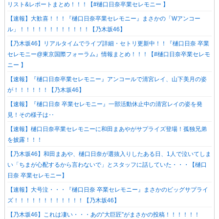
リスト&レポートまとめ！！！【#樋口日奈卒業セレモニー 】
【速報】大歓喜！！！『樋口日奈卒業セレモニー』まさかの「Wアンコー
ル」！！！！！！！！！！！！【乃木坂46】
【乃木坂46】リアルタイムでライブ詳細・セトリ更新中！！『樋口日奈 卒業
セレモニー@東京国際フォーラム』情報まとめ！！！【#樋口日奈卒業セレモ
ニー 】
【速報】『樋口日奈卒業セレモニー』アンコールで清宮レイ、山下美月の姿
が！！！！！！【乃木坂46】
【速報】『樋口日奈 卒業セレモニー』一部活動休止中の清宮レイの姿を発
見！その様子は‥
【速報】樋口日奈卒業セレモニーに和田まあやがサプライズ登場！孤独兄弟
を披露！！！
【乃木坂46】和田まあや、樋口日奈が選抜入りしたある日、1人で泣いてしま
い「ちまが心配するから言わないで」とスタッフに話していた・・・【樋口
日奈 卒業セレモニー】
【速報】大号泣・・・『樋口日奈 卒業セレモニー』まさかのビッグサプライ
ズ！！！！！！！！！！！！【乃木坂46】
【乃木坂46】これは凄い・・・あの“大巨匠”がまさかの投稿！！！！！！