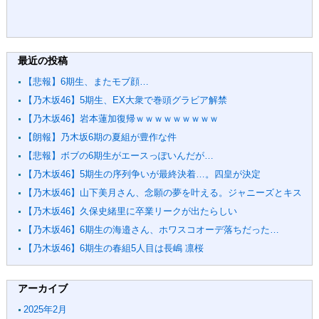
最近の投稿
【悲報】6期生、またモブ顔…
【乃木坂46】5期生、EX大衆で巻頭グラビア解禁
【乃木坂46】岩本蓮加復帰ｗｗｗｗｗｗｗｗｗ
【朗報】乃木坂6期の夏組が豊作な件
【悲報】ボブの6期生がエースっぽいんだが…
【乃木坂46】5期生の序列争いが最終決着…。四皇が決定
【乃木坂46】山下美月さん、念願の夢を叶える。ジャニーズとキス
【乃木坂46】久保史緒里に卒業リークが出たらしい
【乃木坂46】6期生の海邉さん、ホワスコオーデ落ちだった…
【乃木坂46】6期生の春組5人目は長嶋 凛桜
アーカイブ
2025年2月