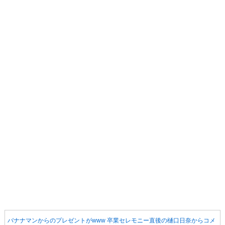
バナナマンからのプレゼントがwww 卒業セレモニー直後の樋口日奈からコメ