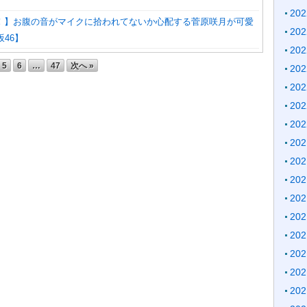
20
！】お腹の音がマイクに拾われてないか心配する菅原咲月が可愛
20
坂46】
20
5
6
…
47
次へ »
20
20
20
20
20
20
20
20
20
20
20
20
20