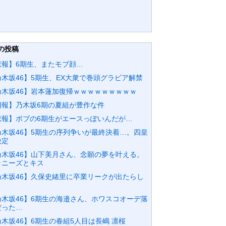
の投稿
悲報】6期生、またモブ顔…
乃木坂46】5期生、EX大衆で巻頭グラビア解禁
乃木坂46】岩本蓮加復帰ｗｗｗｗｗｗｗｗｗ
朗報】乃木坂6期の夏組が豊作な件
悲報】ボブの6期生がエースっぽいんだが…
乃木坂46】5期生の序列争いが最終決着…。四皇
決定
乃木坂46】山下美月さん、念願の夢を叶える。
ャニーズとキス
乃木坂46】久保史緒里に卒業リークが出たらし
乃木坂46】6期生の海邉さん、ホワスコオーデ落
だった…
木坂46】6期生の春組5人目は長嶋 凛桜