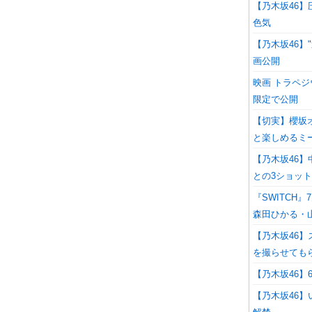
【乃木坂46】
色気
【乃木坂46】
画公開
映画 トラペジ
限定で公開
【切実】櫻坂
と楽しめるミ
【乃木坂46】中
との3ショッ
『SWITCH
森田ひかる・山
【乃木坂46
を撮らせても
【乃木坂46】
【乃木坂46