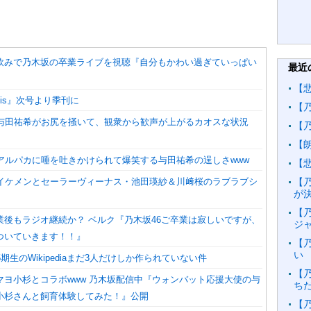
飲みで乃木坂の卒業ライブを視聴『自分もかわい過ぎていっぱい
最近
【
is』次号より季刊に
【
】与田祐希がお尻を掻いて、観衆から歓声が上がるカオスな状況
【
【
】アルパカに唾を吐きかけられて爆笑する与田祐希の逞しさwww
【
】イケメンとセーラーヴィーナス・池田瑛紗＆川﨑桜のラブラブシ
【
が
【
業後もラジオ継続か？ ベルク『乃木坂46ご卒業は寂しいですが、
ジ
ついていきます！！』
【
い
5期生のWikipediaまだ3人だけしか作られていない件
【
マヨ小杉とコラボwww 乃木坂配信中『ウォンバット応援大使の与
ち
小杉さんと飼育体験してみた！』公開
【乃