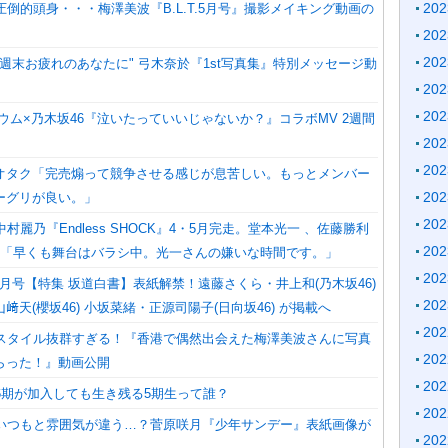
20
圧倒的頭身・・・梅澤美波『B.L.T.5月号』撮影メイキング動画の
20
20
"週末お疲れのあなたに" 弓木奈於『1st写真集』特別メッセージ動
20
20
ウム×乃木坂46『泣いたっていいじゃないか？』コラボMV 2週間
20
20
オタク「完売煽って競争させる感じが息苦しい。もっとメンバー
20
ーグリが良い。」
20
村麗乃『Endless SHOCK』4・5月完走。堂本光一 、佐藤勝利
20
ト「早くも舞台はバラシ中。光一さんの嫌いな時間です。」
20
』7月号【特集 坂道白書】表紙解禁！遠藤さくら・井上和(乃木坂46)
20
﨑天(櫻坂46) 小坂菜緒・正源司陽子(日向坂46) が掲載へ
20
】スタイル抜群すぎる！『香港で偶然出会えた梅澤美波さんに写真
20
らった！』動画公開
20
6期が加入しても生き残る5期生って誰？
20
】いつもと雰囲気が違う…？菅原咲月『少年サンデー』表紙画像が
20