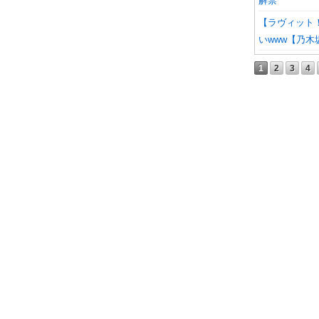
解禁
【ラヴィット
いwww【乃木
1
2
3
4