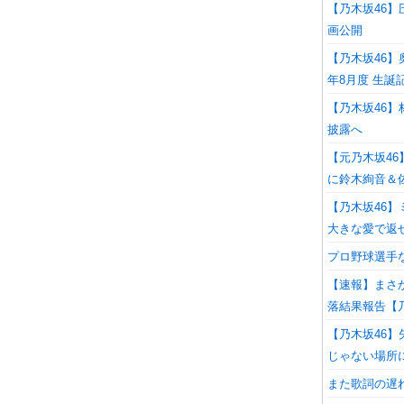
【乃木坂46
画公開
【乃木坂46】
年8月度 生
【乃木坂46】
披露へ
【元乃木坂4
に鈴木絢音＆
【乃木坂46
大きな愛で返
プロ野球選手
【速報】まさか
落結果報告【乃
【乃木坂46
じゃない場所に
また歌詞の遅