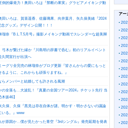
】圧倒的爆発力！奥田いろは『禁断の果実』グラビアメイキング動
アー
奥田いろは、賀喜遥香、佐藤璃果、向井葉月、矢久保美緒『2024
20
誕記念グッズ』デザイン公開！！！
20
林瑠奈『B.L.T.5月号』撮影メイキング動画でスレンダーな超美脚
20
20
6】弓木が繋げた縁か『川島明の辞書で呑む』初のリアルイベント
20
佐久間宣行が出演へ
20
】ミーグリ全完売の林瑠奈がブログ更新『皆さんからの愛にもっと
20
せるように、これからも頑張りますね。』
20
ならメンバーと結婚しても許される風潮
20
の全落も…大波乱！『真夏の全国ツアー2024』チケット先行 当
20
木坂46】
20
】矢久保、久保『黒見は存在自体が謎。明かす・明かさないの議論
20
いる。』www
20
れが原因か…僕が見たかった青空『3rdシングル』発売延期を発表
20