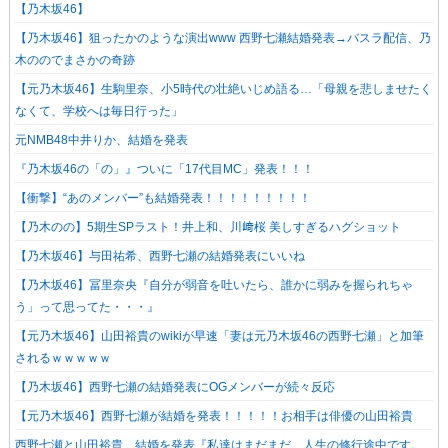
【乃木坂46】
【乃木坂46】狙ったかのような演出www 西野七瀬結婚発表→バスラ配信、乃
木ののでまさかの奇跡
【元乃木坂46】生駒里奈、小5時代の壮絶いじめ語る…「母親を悲しませたく
なくて、学校へは毎日行った」
元NMB48中井りか、結婚を発表
『乃木坂46の「の」』ついに「17代目MC」発表！！！
【衝撃】“あのメンバー”も結婚発表！！！！！！！！！
【乃木のの】5期生SPラスト！井上和、川﨑桜 美しすぎるハグショット
【乃木坂46】与田祐希、西野七瀬の結婚発表にいいね
【乃木坂46】冨里奈央『自分が弱音を吐いたら、誰かに弱みを握られちゃ
う」って思ってた・・・』
【元乃木坂46】山田裕貴のwikiが早速「妻は元乃木坂46の西野七瀬」と加筆
されるｗｗｗｗｗ
【乃木坂46】西野七瀬の結婚発表にOGメンバーが続々反応
【元乃木坂46】西野七瀬が結婚を発表！！！！！お相手は俳優の山田裕貴
西野七瀬と山田裕貴、結婚を発表『私達はまだまだ、人生の修行途中です。