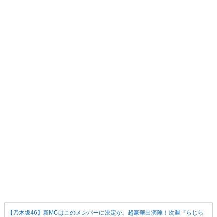
【乃木坂46】新MCはこのメンバーに決定か。超豪華出演陣！次週『らじら