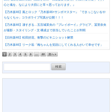
心と魂を、なにより大切にと常々思っております。』
【乃木坂46】風とロック『乃木坂46×サンボマスター』「できっこないをや
らなくちゃ」コラボライブ写真が公開！！！
【乃木坂46】凄すぎる…五百城茉央の『プレイボーイ』グラビア、冨里奈央
が撮影・スタイリング・文 構成まで担当していたことが判明
【日向坂46】松田好花、衝撃のビキニショット解禁
【乃木坂46】リーク垢「梅ちゃんを笑顔にしてくれる人がいて幸せです」
1
2
3
4
5
6
…
60
次へ »
検
索: