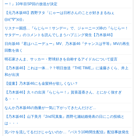
ー！』10年目SP回の放送が決定
【元乃木坂46】西野ヲタ「にゃーは日村さんのことが好きまるねぇ
((o(^∇^)o))」
リスナー困惑…『らじらー！サンデー』で、ジャーニーズ枠の『らじらー！
サタデー』のコメントを読んでしまうハプニング発生【乃木坂46】
日向坂46『君はハニーデュー』MV、乃木坂46『チャンスは平等』MVの再生
回数を抜く
明石家さんま、サッカー・野球好きを自称するアイドルについて提言
【乃木坂46】これは一体…？？明日放送『THE TIME,』に遠藤さくら、井上
和が出演
【提案】乃木坂46にも金髪枠が欲しくない？
【乃木坂46】久々の出演『らじらー！』賀喜遥香さん、とにかく強すぎ
る・・・
なんか乃木坂46の熱量が一気に下がってきたんだけど…
【乃木坂46】山下美月『2nd写真集』西野七瀬結婚発表の日にこの投稿と
は・・・
完パケを流してるだけじゃないのか…『バスラ10時間生配信』配信事故発生