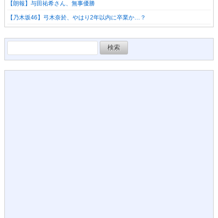
【朗報】与田祐希さん、無事優勝
【乃木坂46】弓木奈於、やはり2年以内に卒業か…？
検
索: