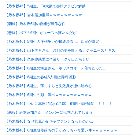
【乃木坂46】5期生、EX大衆で巻頭グラビア解禁
【乃木坂46】岩本蓮加復帰ｗｗｗｗｗｗｗｗｗ
【朗報】乃木坂6期の夏組が豊作な件
【悲報】ボブの6期生がエースっぽいんだが…
【乃木坂46】5期生の序列争いが最終決着…。四皇が決定
【乃木坂46】山下美月さん、念願の夢を叶える。ジャニーズとキス
【乃木坂46】久保史緒里に卒業リークが出たらしい
【乃木坂46】6期生の海邉さん、ホワスコオーデ落ちだった…
【乃木坂46】6期生の春組5人目は長嶋 凛桜
【乃木坂46】6期生、薄っすらと失敗臭が漂い始める…
【乃木坂46】6期生の顔、流出ｗｗｗｗｗｗｗｗｗｗ
【乃木坂46】ついに本日2/5(水)17:00、6期生情報解禁！！！！！
【悲報】岩本蓮加さん、メンバーに批判されてしまう
【乃木坂46】なぜ菅原が副キャプテンとなったのか…
【乃木坂46】6期生研修落ちの子がめっちゃ可愛い件ｗｗｗｗｗｗｗ