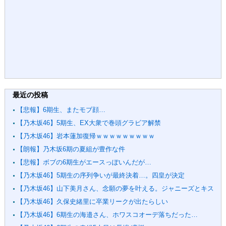
最近の投稿
【悲報】6期生、またモブ顔…
【乃木坂46】5期生、EX大衆で巻頭グラビア解禁
【乃木坂46】岩本蓮加復帰ｗｗｗｗｗｗｗｗｗ
【朗報】乃木坂6期の夏組が豊作な件
【悲報】ボブの6期生がエースっぽいんだが…
【乃木坂46】5期生の序列争いが最終決着…。四皇が決定
【乃木坂46】山下美月さん、念願の夢を叶える。ジャニーズとキス
【乃木坂46】久保史緒里に卒業リークが出たらしい
【乃木坂46】6期生の海邉さん、ホワスコオーデ落ちだった…