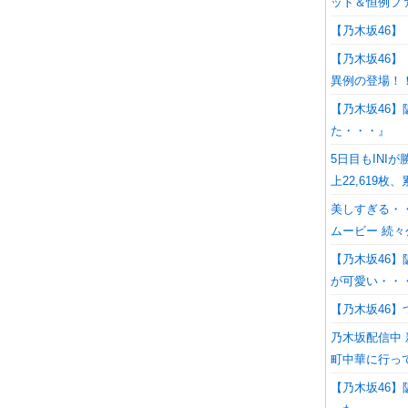
ット＆恒例フ
【乃木坂46
【乃木坂46
異例の登場！
【乃木坂46】
た・・・』
5日目もINIが
上22,619枚
美しすぎる・
ムービー 続々
【乃木坂46
が可愛い・・・
【乃木坂46
乃木坂配信中
町中華に行っ
【乃木坂46