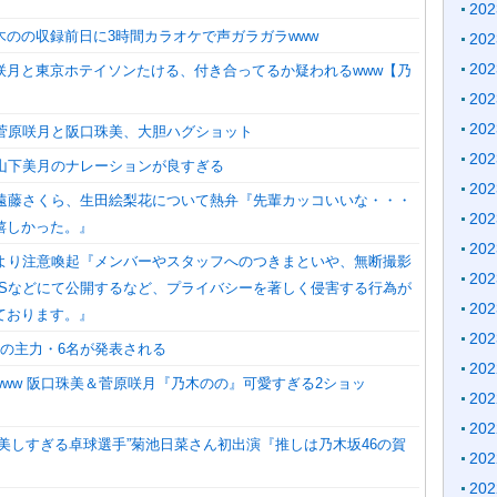
20
木のの収録前日に3時間カラオケで声ガラガラwww
20
20
咲月と東京ホテイソンたける、付き合ってるか疑われるwww【乃
20
20
】菅原咲月と阪口珠美、大胆ハグショット
20
】山下美月のナレーションが良すぎる
20
】遠藤さくら、生田絵梨花について熱弁『先輩カッコいいな・・・
20
嬉しかった。』
20
営より注意喚起『メンバーやスタッフへのつきまといや、無断撮影
20
NSなどにて公開するなど、プライバシーを著しく侵害する行為が
20
ております。』
20
生の主力・6名が発表される
20
www 阪口珠美＆菅原咲月『乃木のの』可愛すぎる2ショッ
20
20
“美しすぎる卓球選手”菊池日菜さん初出演『推しは乃木坂46の賀
20
20