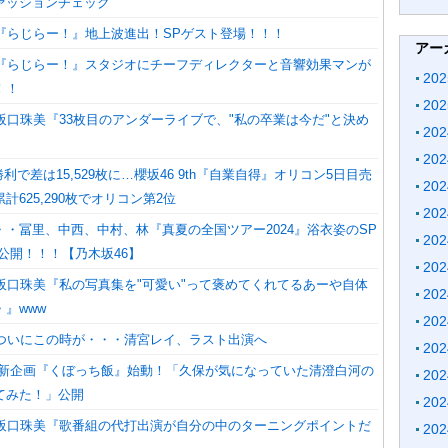
ァッションチェック
】『らじらー！』地上波進出！SPゲスト登場！！！
アー
】『らじらー！』スタジオにチーフディレクターと音響効果マンが
20
！！
20
阪口珠美『33枚目のアンダーライブで、"私の卒業は今だ"と決め
20
20
勝利で差は15,529枚に…櫻坂46 9th『自業自得』オリコン5日目売
20
、累計625,290枚でオリコン第2位
20
・・冨里、中西、中村、林『真夏の全国ツアー2024』浴衣姿のSP
20
公開！！！【乃木坂46】
20
】阪口珠美『私の写真集を"可愛い"って褒めてくれてるあーや自体
20
』www
20
】ついにこの時が・・・清宮レイ、ラスト出演へ
20
 新企画『くぼっち飯』始動！「久保が気になっていた清澄白河の
20
てみた！」公開
20
】阪口珠美『歌番組の代打出演が自分の中のターニングポイントだ
20