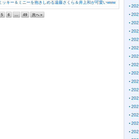
】ミッキー＆ミニーを抱きしめる遠藤さくら＆井上和が可愛いwww
20
20
5
6
…
49
次へ »
20
20
20
20
20
20
20
20
20
20
20
20
20
20