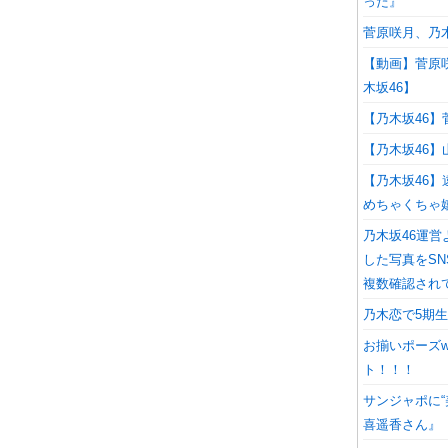
った』
菅原咲月、乃
【動画】菅原
木坂46】
【乃木坂46
【乃木坂46
【乃木坂46
めちゃくちゃ
乃木坂46運
した写真をS
複数確認され
乃木恋で5期
お揃いポーズ
ト！！！
サンジャポに
喜遥香さん』