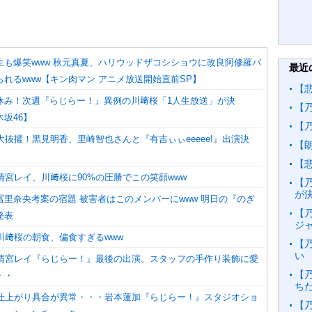
生も爆笑www 秋元真夏、ハリウッドザコシショウに改良阿修羅バ
最近
れるwww【キン肉マン アニメ放送開始直前SP】
【
休み！次週『らじらー！』異例の川﨑桜「1人生放送」が決
【
坂46】
【
大抜擢！黒見明香、里崎智也さんと『有吉ぃぃeeeee!』出演決
【
【
清宮レイ、川﨑桜に90%の圧勝でこの笑顔www
【
が
冨里奈央考案の宿題 被害者はこのメンバーにwww 明日の『のぎ
【
発表
ジ
川﨑桜の朝食、偏食すぎるwww
【
い
】清宮レイ『らじらー！』最後の出演。スタッフの手作り装飾に愛
【
・・
ち
】仕上がり具合が異常・・・岩本蓮加『らじらー！』スタジオショ
【乃