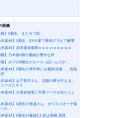
の投稿
悲報】6期生、またモブ顔…
乃木坂46】5期生、EX大衆で巻頭グラビア解禁
乃木坂46】岩本蓮加復帰ｗｗｗｗｗｗｗｗｗ
朗報】乃木坂6期の夏組が豊作な件
悲報】ボブの6期生がエースっぽいんだが…
乃木坂46】5期生の序列争いが最終決着…。四皇
決定
乃木坂46】山下美月さん、念願の夢を叶える。
ャニーズとキス
乃木坂46】久保史緒里に卒業リークが出たらし
乃木坂46】6期生の海邉さん、ホワスコオーデ落
だった…
木坂46】6期生の春組5人目は長嶋 凛桜