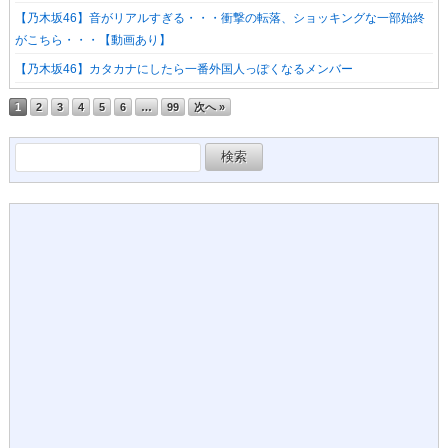
【乃木坂46】音がリアルすぎる・・・衝撃の転落、ショッキングな一部始終
がこちら・・・【動画あり】
【乃木坂46】カタカナにしたら一番外国人っぽくなるメンバー
1
2
3
4
5
6
…
99
次へ »
検
索: