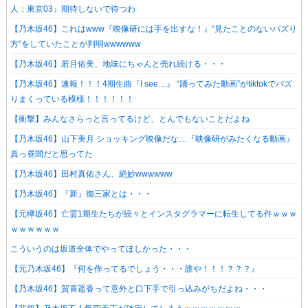
人：東京03』期待しないで待つわ
【乃木坂46】これはwww『映像研には手を出すな！』“見たことのないバズり
方”をしていたことが判明wwwwww
【乃木坂46】若月佑美、地味にちゃんと売れ続ける・・・
【乃木坂46】速報！！！4期生曲『I see…』 “踊ってみた動画”がtiktokでバズ
りまくっている模様！！！！！！
【衝撃】みんなさらっと言ってるけど、とんでもないことだよね
【乃木坂46】山下美月 ショッキング映像だな…『映像研がみたくなる動画』
真っ昼間だと思ってた
【乃木坂46】田村真佑さん、絶妙wwwwww
【乃木坂46】『新』御三家とは・・・
【元欅坂46】亡霊1期生たちが続々とインスタグラマーに転生してる件ｗｗｗ
ｗｗｗｗｗｗ
こういうのは坂道全体でやってほしかった・・・
【元乃木坂46】『何を作ってるでしょう・・・誰や！！！？？？』
【乃木坂46】賀喜遥香って意外と口下手で引っ込みがちだよね・・・