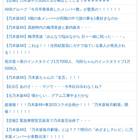
【悲報】乃木坂不人気四天王が確定してしまうｗｗｗｗｗｗｗ
AKBグループ『今月卒業発表したメンバー数』が驚異の！！！！！！
【乃木坂46】4期の各メンバーが同期の中で誰の事を1番好きなのか
【乃木坂46】高校時代の梅澤美波と新内眞衣・・・
【乃木坂46】梅澤美波『みんなで悩みながら 日々一緒に戦った・・・』
【乃木坂46】これは！！！生田絵梨花にガチで似ている素人が発見され
る！！！！！！
長沢菜々香のインスタライブ1万7000人、与田ちゃんのインスタライブ1万
5000人
【乃木坂46】乃木坂ちゃんの『名言』！！！
【紅白】あのさ・・・マジで・・・今年紅白出れなくね？
【元乃木坂46】懐かしい… グアム工事中まだかな
超速報！！！乃木坂46×東京03コラボ企画か！！！『乃木坂毎月劇場』開
催！！！！！！
【悲報】緊急事態宣言延長で乃木坂完全終了・・・
【乃木坂46】『乃木坂毎月劇場』とは？？？明日の『めざましテレビ』に乃
木坂メンバーが多数出演！！！！！