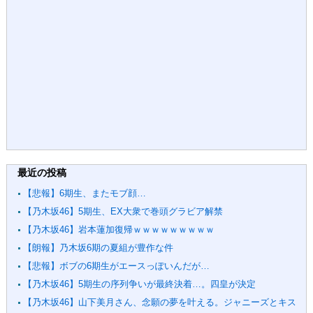
最近の投稿
【悲報】6期生、またモブ顔…
【乃木坂46】5期生、EX大衆で巻頭グラビア解禁
【乃木坂46】岩本蓮加復帰ｗｗｗｗｗｗｗｗｗ
【朗報】乃木坂6期の夏組が豊作な件
【悲報】ボブの6期生がエースっぽいんだが…
【乃木坂46】5期生の序列争いが最終決着…。四皇が決定
【乃木坂46】山下美月さん、念願の夢を叶える。ジャニーズとキス